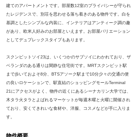
建てのアパートメントです。部屋数12室のプライバシーが守られ
たレジデンスで、別荘を思わせる落ち着きのある物件です。白を
基調としたシンプルな内装に、インテリアはアンティーク調の趣
があり、欧米人好みのお部屋といえます。お部屋バリエーション
としてデュプレックスタイプもあります。
スクンビットソイ23は、いくつかのサブソイにわかれており、ザ
ベランダのある通りは閑静な住宅街です。MRTスクンビット駅
まで歩いておよそ8分、BTSアソーク駅まで10分少々の交通の便
の良いロケーションで、駅直結のショッピングモールTerminal
21にアクセスがよく、物件の近くにあるシーナカリン大学では、
木タラ火タラとよばれるマーケットが毎週木曜と火曜に開催され
ており、安くてきれいな食材や、洋服、コスメなどが手に入りま
す。
物件概要