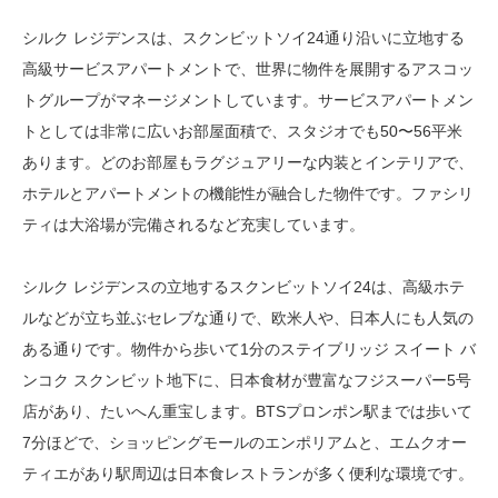
シルク レジデンスは、スクンビットソイ24通り沿いに立地する
高級サービスアパートメントで、世界に物件を展開するアスコッ
トグループがマネージメントしています。サービスアパートメン
トとしては非常に広いお部屋面積で、スタジオでも50〜56平米
あります。どのお部屋もラグジュアリーな内装とインテリアで、
ホテルとアパートメントの機能性が融合した物件です。ファシリ
ティは大浴場が完備されるなど充実しています。
シルク レジデンスの立地するスクンビットソイ24は、高級ホテ
ルなどが立ち並ぶセレブな通りで、欧米人や、日本人にも人気の
ある通りです。物件から歩いて1分のステイブリッジ スイート バ
ンコク スクンビット地下に、日本食材が豊富なフジスーパー5号
店があり、たいへん重宝します。BTSプロンポン駅までは歩いて
7分ほどで、ショッピングモールのエンポリアムと、エムクオー
ティエがあり駅周辺は日本食レストランが多く便利な環境です。