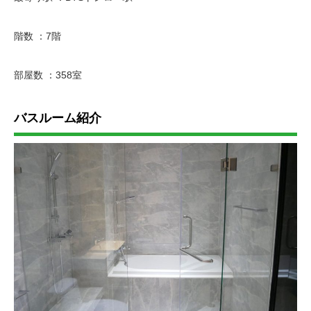
階数 ：7階
部屋数 ：358室
バスルーム紹介