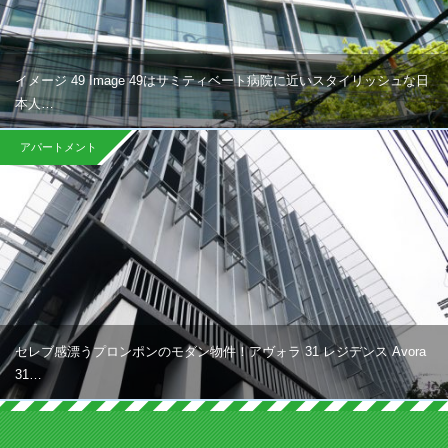
イメージ 49 Image 49はサミティベート病院に近いスタイリッシュな日
本人…
アパートメント
セレブ感漂うプロンポンのモダン物件！アヴォラ 31 レジデンス Avora
31…