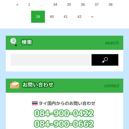
«
1
…
34
35
36
37
38
39
40
41
42
»
search
contact