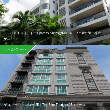
ティパマス スイート Tipamas SuitesはMRTルンピニ駅に近い緑豊
か…
サービスアパート
ザ エリート トンロー 25 The Elite Thonglor 25はヨーロ…