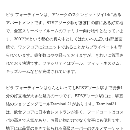
ビラ フォーティーンは、アソークのスクンビットソイ14にある
アパートメントです。BTSアソーク駅がほぼ目の前にある好立地
で、全室スリーベッドルームのファミリー向け物件となっていま
す。300平米という都心の真ん中としてはたいへん広いお部屋面
積で、ワンフロアに2ユニットであることからプライベートも守
られています。築年数はやや経っておりますが、きれいに管理さ
れており快適です。ファシリティはプール、フィットネスジム、
キッズルームなどが完備されています。
ビラ フォーティーンはなんといってもBTSアソーク駅まで徒歩1
分の好立地が大きな魅力の一つです。BTSアソーク駅には、駅直
結のショッピングモールTerminal 21があります。Terminal21
は、飲食フロアに日本食レストランが多く、フードコートはコス
パの高さで人気があり、お買い物だけでなく食事にも便利です。
地下には品質の良さで知られる高級スーパーのグルメマーケット