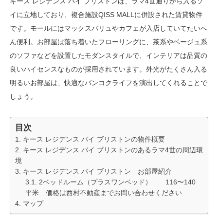
キース レジデンス バイ ブリストンは、ラマ4世通りから入るソ
イに立地しており、複合施設QISS MALLに併設された賃貸物件
です。モールにはマックスバリュやカフェが入店していてたいへ
ん便利。お部屋は落ち着いたフローリングに、茶系やベージュ系
のソファなどを設置したモダンスタイルで、インテリアは品質の
良いハイセンスなものが採用されています。外光がたくさん入る
明るいお部屋は、快適なバンコクライフを演出してくれることで
しょう。
目次
キース レジデンス バイ ブリストンの物件概要
キース レジデンス バイ ブリストンのあるラマ4世の周辺環
境
キース レジデンス バイ ブリストン お部屋紹介
2ベッドルーム（プラスワンベッド） 116〜140
平米 価格は西村不動産までお問い合わせください
マップ