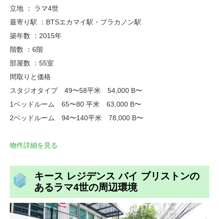
立地 ： ラマ4世
最寄り駅 ：BTSエカマイ駅・プラカノン駅
築年数 ：2015年
階数 ：6階
部屋数 ：55室
間取りと価格
スタジオタイプ 49〜58平米 54,000 B〜
1ベッドルーム 65〜80 平米 63,000 B〜
2ベッドルーム 94〜140平米 78,000 B〜
物件詳細を見る
キース レジデンス バイ ブリストンの
あるラマ
4
世の周辺環境