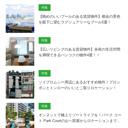
特集
【眺めのいいプールのある賃貸物件】都会の景色
を眼下に望むラグジュアリーなプール5選！
特集
【広いリビングのある賃貸物件】余裕の生活空間
を満喫できるバンコクの物件4選！！
特集
ソイプロムシー周辺にあるおすすめ物件！プロン
ポンとトンローのいいとこ取りロケーション！
特集
オンヌットで極上リゾートライフを！パーク コー
ト Park Courtのおヘ部屋からロケーションまで…