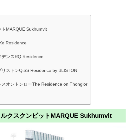
RQUE Sukhumvit
esidence
RQ Residence
iSS Residence by BLISTON
ローThe Residence on Thonglor
スクンビットMARQUE Sukhumvit