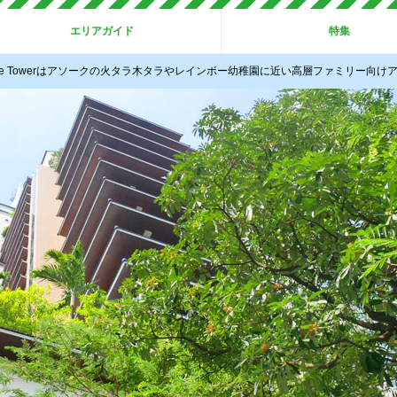
エリアガイド
特集
rande Towerはアソークの火タラ木タラやレインボー幼稚園に近い高層ファミリー向