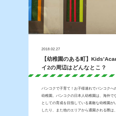
2018.02.27
【幼稚園のある町】Kids’Academ
イ2の周辺はどんなとこ？
バンコクで子育て！お子様連れでバンコクへ
幼稚園。バンコクの日本人幼稚園は、海外で
としての育成を目指している素敵な幼稚園が
したり、また他のエリアから通園される際は