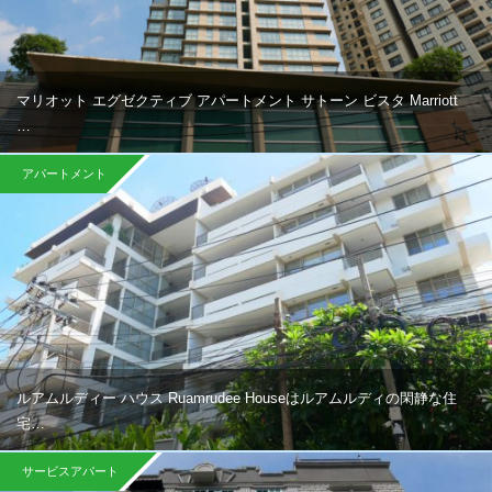
マリオット エグゼクティブ アパートメント サトーン ビスタ Marriott
…
アパートメント
ルアムルディー ハウス Ruamrudee Houseはルアムルディの閑静な住
宅…
サービスアパート