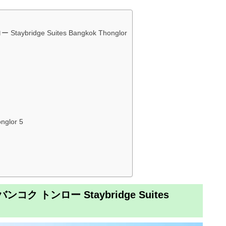
idge Suites Bangkok Thonglor
glor 5
ク トンロー Staybridge Suites