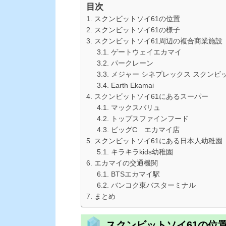
目次
スクンビットソイ61の位置
スクンビットソイ61の様子
スクンビットソイ61周辺の複合商業施設
ゲートウェイエカマイ
パークレーン
メジャー シネプレックス スクンビ
Earth Ekamai
スクンビットソイ61にあるスーパー
マックスバリュ
トップスファインフード
ビッグC エカマイ店
スクンビットソイ61にある日本人幼稚園
キラキラkids幼稚園
エカマイの交通機関
BTSエカマイ駅
バンコク東バスターミナル
まとめ
スクンビットソイ61の位