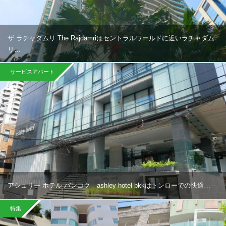
ザ ラチャダムリ The Rajdamriはセントラルワールドに近いラチャダム
リ…
サービスアパート
アシュリー ホテル バンコク ashley hotel bkkはトンローでの快適…
特集