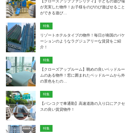
【クローズアップファシリティ】子どもの遊び場
が充実した物件！お子様をのびのび遊ばせること
ができる遊び…
特集
リゾートホテルタイプの物件！毎日が南国のバケ
ーションのようなラグジュアリーな賃貸をご紹
介！
特集
【クローズアップルーム】眺めの良いベッドルー
ムのある物件！窓に囲まれたベッドルームから外
の景色をたの…
特集
【バンコクで車通勤】高速道路の入り口にアクセ
スの良い賃貸物件！
特集